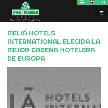
Pasar
al
contenido
principal
Tu Portal para Eventos
MELIÁ HOTELS
INTERNATIONAL ELEGIDA LA
MEJOR CADENA HOTELERA
DE EUROPA
Image