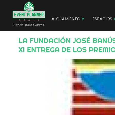
Pasar
al
contenido
ALOJAMIENTO
ESPACIOS
principal
Tu Portal para Eventos
LA FUNDACIÓN JOSÉ BANÚS Y PILAR CALVO ELIGEN AL HOTEL PYR MARBELLA PARA LA
XI ENTREGA DE LOS PREM
Image