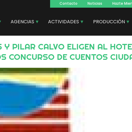
Contacto
Noticias
Hazte Mie
Navegacion
principal
AGENCIAS
ACTIVIDADES
PRODUCCIÓN
IOS CONCURSO DE CUENTOS CIUD