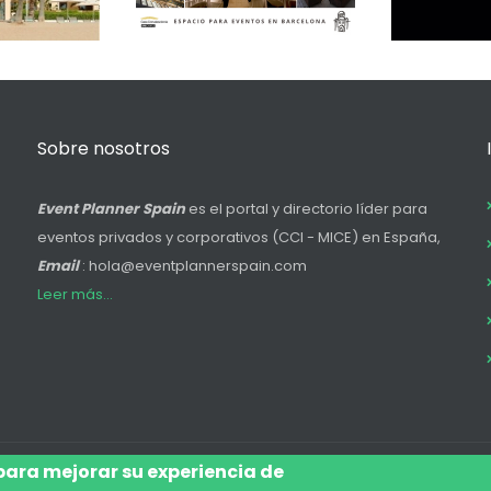
Sobre nosotros
Event Planner Spain
es el portal y directorio líder para
eventos privados y corporativos (CCI - MICE) en España,
Email
: hola@eventplannerspain.com
Leer más...
 para mejorar su experiencia de
Accede
Aviso Legal
Legal
Polí