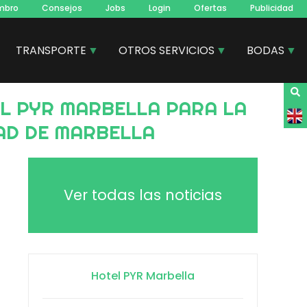
mbro
Consejos
Jobs
Login
Ofertas
Publicidad
TRANSPORTE
OTROS SERVICIOS
BODAS
AD DE MARBELLA
Ver todas las noticias
Hotel PYR Marbella