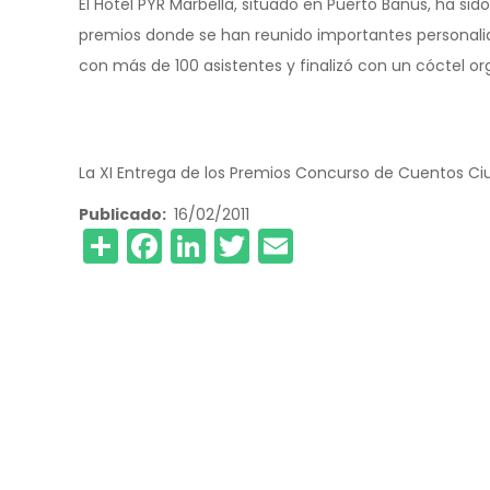
El Hotel PYR Marbella, situado en Puerto Banús, ha sid
premios donde se han reunido importantes personali
con más de 100 asistentes y finalizó con un cóctel or
La XI Entrega de los Premios Concurso de Cuentos Ci
Publicado
16/02/2011
Share
Facebook
LinkedIn
Twitter
Email