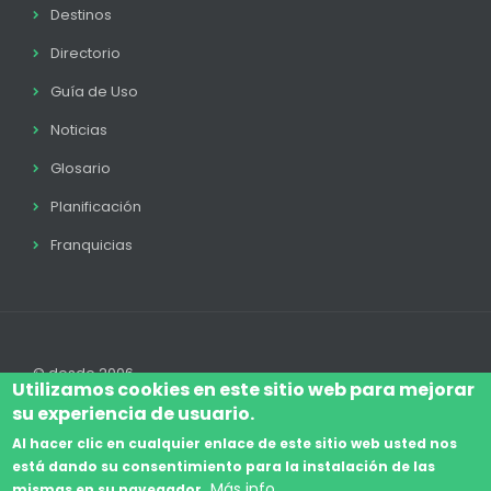
Destinos
Directorio
Guía de Uso
Noticias
Glosario
Planificación
Franquicias
© desde 2006
Utilizamos cookies en este sitio web para mejorar
su experiencia de usuario.
Al hacer clic en cualquier enlace de este sitio web usted nos
está dando su consentimiento para la instalación de las
Accede
Aviso Legal
Legal
Política de Cookies
Más info
mismas en su navegador.