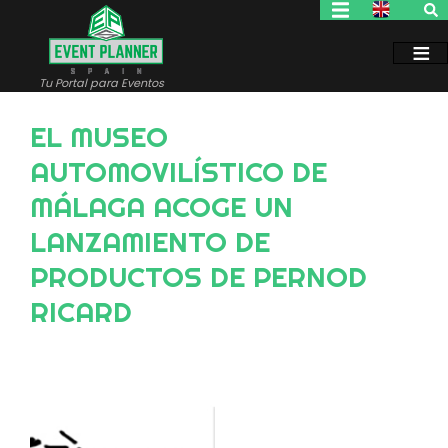
Pasar
al
contenido
principal
Tu Portal para Eventos
EL MUSEO
AUTOMOVILÍSTICO DE
MÁLAGA ACOGE UN
LANZAMIENTO DE
PRODUCTOS DE PERNOD
RICARD
Image