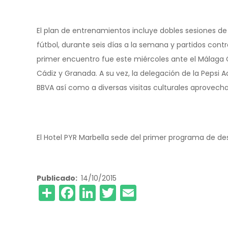
El plan de entrenamientos incluye dobles sesiones de 
fútbol, durante seis días a la semana y partidos cont
primer encuentro fue este miércoles ante el Málaga CF
Cádiz y Granada. A su vez, la delegación de la Pepsi A
BBVA así como a diversas visitas culturales aprovech
El Hotel PYR Marbella sede del primer programa de des
Publicado
14/10/2015
Share
Facebook
LinkedIn
Twitter
Email