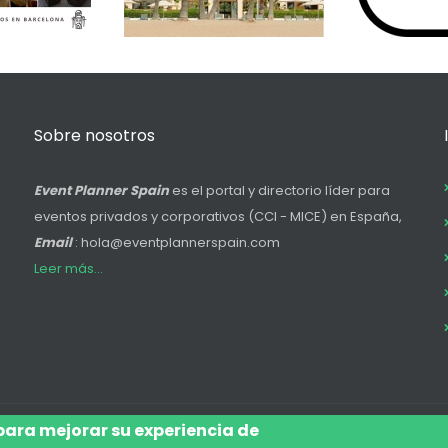
Sobre nosotros
Event Planner Spain
es el portal y directorio líder para
eventos privados y corporativos (CCI - MICE) en España,
Email
: hola@eventplannerspain.com
Leer más...
 para mejorar su experiencia de
Accede
Aviso Legal
Legal
Polí