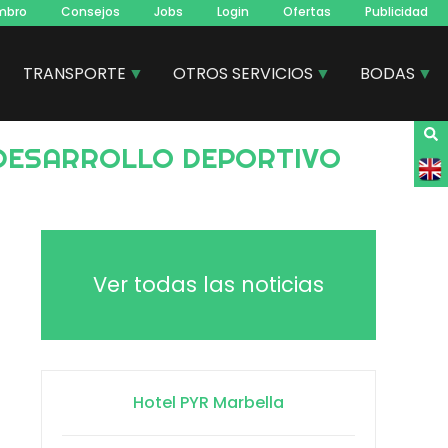
mbro
Consejos
Jobs
Login
Ofertas
Publicidad
TRANSPORTE
OTROS SERVICIOS
BODAS
Ver todas las noticias
Hotel PYR Marbella