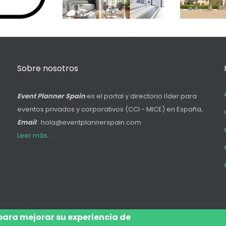
Sobre nosotros
Event Planner Spain
es el portal y directorio líder para
eventos privados y corporativos (CCI - MICE) en España,
Email
: hola@eventplannerspain.com
Leer más...
 para mejorar su experiencia de
Accede
Aviso Legal
Legal
Polí