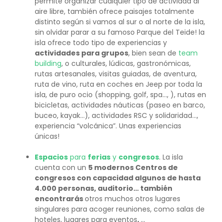
permite organizar cualquier tipo de actividad al
aire libre, también ofrece paisajes totalmente
distinto según si vamos al sur o al norte de la isla,
sin olvidar parar a su famoso Parque del Teide! la
isla ofrece todo tipo de experiencias y
actividades para grupos
, bien sean de
team
building
, o culturales, lúdicas, gastronómicas,
rutas artesanales, visitas guiadas, de aventura,
ruta de vino, ruta en coches en Jeep por toda la
isla, de puro ocio (shopping, golf, spa…, ), rutas en
bicicletas, actividades náuticas (paseo en barco,
buceo, kayak…), actividades RSC y solidaridad…,
experiencia “volcánica”. Unas experiencias
únicas!
Espacios
para
ferias
y
congresos
. La isla
cuenta con un
5 modernos Centros de
congresos con capacidad algunos de hasta
4.000 personas, auditorio
…
también
encontrarás
otros muchos otros lugares
singulares para acoger reuniones, como salas de
hoteles, lugares para eventos
,
…