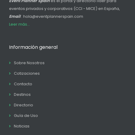
Event Planner Spain
es el portal y directorio líder para
eventos privados y corporativos (CCI - MICE) en España,
Email
: hola@eventplannerspain.com
Leer más...
Información general
Sobre Nosotros
Cotizaciones
Contacto
Destinos
Directorio
Guía de Uso
Noticias