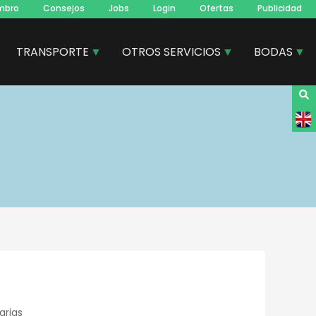
mbro
Consejos
Jobs
Login
Ofertas
Publicidad
TRANSPORTE
OTROS SERVICIOS
BODAS
arias