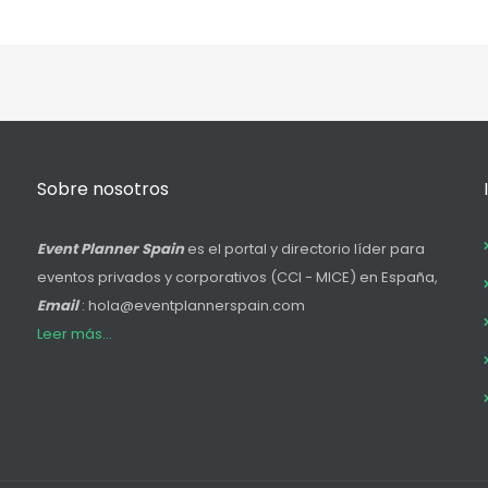
Sobre nosotros
Event Planner Spain
es el portal y directorio líder para
eventos privados y corporativos (CCI - MICE) en España,
Email
: hola@eventplannerspain.com
Leer más...