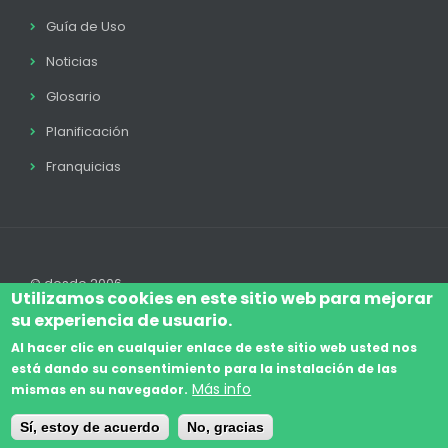
Guía de Uso
Noticias
Glosario
Planificación
Franquicias
© desde 2006
Utilizamos cookies en este sitio web para mejorar
su experiencia de usuario.
Al hacer clic en cualquier enlace de este sitio web usted nos
está dando su consentimiento para la instalación de las
Accede
Aviso Legal
Legal
Política de Cookies
Más info
mismas en su navegador.
Footer
Términos y condiciones
Contacto
Sí, estoy de acuerdo
No, gracias
menu