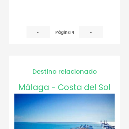
Página 4
Página
‹‹
Siguiente
››
Paginación
anterior
página
Destino relacionado
Málaga - Costa del Sol