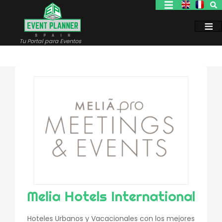
Pasar
al
contenido
principal
Tu Portal para Eventos
Melia Hotels International
Hoteles Urbanos y Vacacionales con los mejores