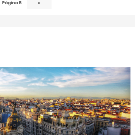
Página 5
Siguiente
››
página