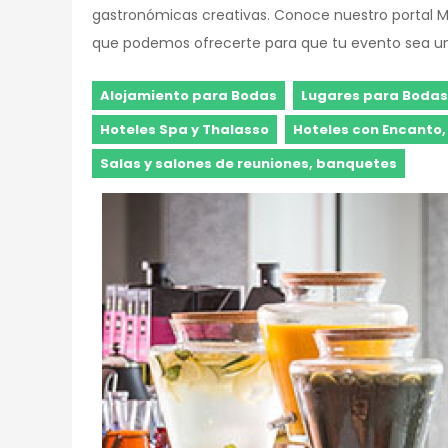
gastronómicas creativas. Conoce nuestro portal Mel
que podemos ofrecerte para que tu evento sea un
Alojamiento para Bodas
Lugares para Bodas
Hoteles Spa y Thalasso
Hoteles con Encanto,
Salas y salones de reuniones, banquetes