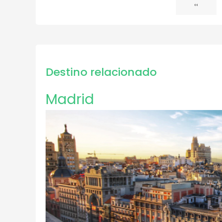
Página
‹‹
Paginación
anterior
Destino relacionado
Madrid