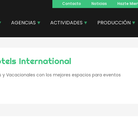
Contacto
Noticias
Hazte Mie
Navegacion
principal
AGENCIAS
ACTIVIDADES
PRODUCCIÓN
tels International
s y Vacacionales con los mejores espacios para eventos