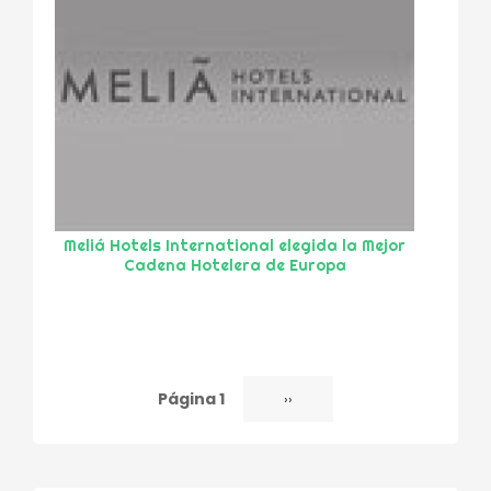
Meliá Hotels International elegida la Mejor
Cadena Hotelera de Europa
Página 1
Siguiente
››
Paginación
página