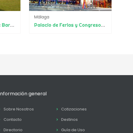
Málaga
Universitat Autònoma de Barcelona – Espacios y Servicios Universitarios
Palacio de Ferias y Congresos de Málaga - Fycma
Información general
Sobre Nosotros
Cotizaciones
Contacto
Destinos
Directorio
Guía de Uso