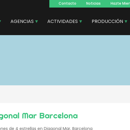
Contacto
Noticias
Hazte Mie
Navegacion
principal
AGENCIAS
ACTIVIDADES
PRODUCCIÓN
agonal Mar Barcelona
nes de 4 estrellas en Diagonal Mar, Barcelona