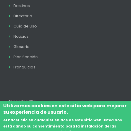
Destinos
Directorio
Guía de Uso
Noticias
Glosario
Planificación
Franquicias
© desde 2006
Utilizamos cookies en este sitio web para mejorar
su experiencia de usuario.
Al hacer clic en cualquier enlace de este sitio web usted nos
está dando su consentimiento para la instalación de las
Accede
Aviso Legal
Legal
Política de Cookies