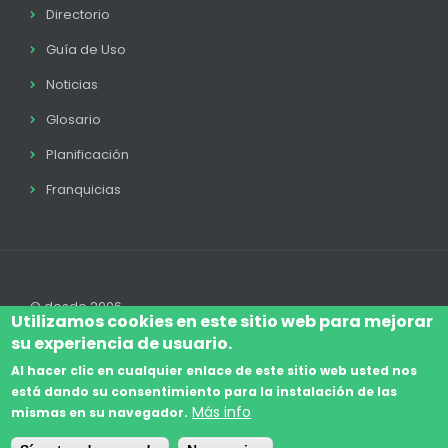
Directorio
Guía de Uso
Noticias
Glosario
Planificación
Franquicias
© desde 2006
Utilizamos cookies en este sitio web para mejorar
su experiencia de usuario.
Al hacer clic en cualquier enlace de este sitio web usted nos
está dando su consentimiento para la instalación de las
Accede
Aviso Legal
Legal
Política de Cookies
Más info
mismas en su navegador.
Footer
Términos y condiciones
Contacto