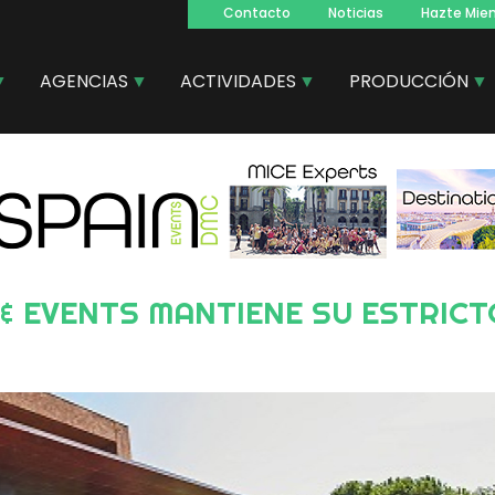
Contacto
Noticias
Hazte Mie
Navegacion
principal
AGENCIAS
ACTIVIDADES
PRODUCCIÓN