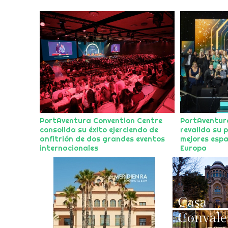
PortAventura Convention Centre
PortAventur
consolida su éxito ejerciendo de
revalida su 
anfitrión de dos grandes eventos
mejores espa
internacionales
Europa