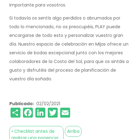
importante para vosotros.
Si todavía os sentís algo perdidos o abrumados por
todo lo mencionado, no os preocupéis, PLAY puede
encargarse de todo esto y personalizar vuestro gran
día. Nuestro espacio de celebración en Mijas ofrece un
servicio de bodas excepcional junto con los mejores
colaboradores de la Costa del Sol, para que os sintáis a
gusto y disfrutéis del proceso de planificación de
vuestro día soñado.
Publicado
02/02/2021
Share
Facebook
LinkedIn
Twitter
Email
‹
Checklist antes de
Arriba
Enlaces
realizar una ponencia