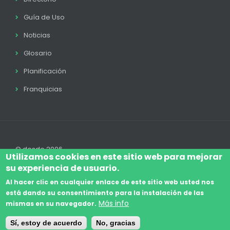
Guía de Uso
Noticias
Glosario
Planificación
Franquicias
© desde 2006
Utilizamos cookies en este sitio web para mejorar
su experiencia de usuario.
Al hacer clic en cualquier enlace de este sitio web usted nos
está dando su consentimiento para la instalación de las
Accede
Aviso Legal
Legal
Política de Cookies
Más info
mismas en su navegador.
Footer
Términos y condiciones
Contacto
Sí, estoy de acuerdo
No, gracias
menu