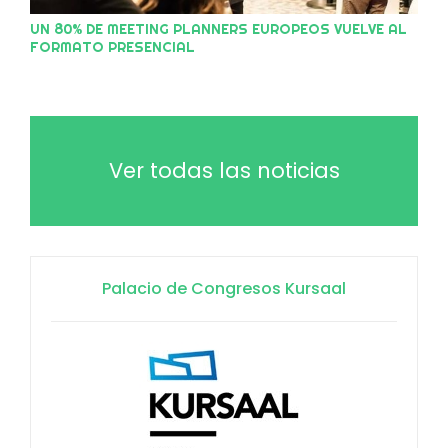
UN 80% DE MEETING PLANNERS EUROPEOS VUELVE AL
FORMATO PRESENCIAL
Ver todas las noticias
Palacio de Congresos Kursaal