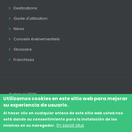
Destinations
Guide d'utilisation
News
Conseils événementiels
Glossaire
Franchises
© depuis 2006
Utilizamos cookies en este sitio web para mejorar
su experiencia de usuario.
Al hacer clic en cualquier enlace de este sitio web usted nos
está dando su consentimiento para la instalación de las
Log In
Avis Juridique
Légal
Politique Cookie
En savoir plus
mismas en su navegador.
Footer
Conditions de contratation
Contact