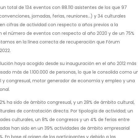
 un total de 134 eventos con 88.110 asistentes de los que 97
onvenciones, jornadas, ferias, reuniones…) y 34 culturales
n cifras de actividad con respecto a años previos a la
 el número de eventos con respecto al año 2020 y de un 75%
stamos en la línea correcta de recuperación que Fórum
2022.
olución haya acogido desde su inauguración en el año 2012 más
asado más de 1.100.000 de personas, lo que le consolida como u
ral y congresual, motor generador de economía y empleo y una
onal.
72% ha sido de ámbito congresual, y un 28% de ámbito cultural,
rales de contratación directa. Por tipología de actividad; un
dades culturales, un 8% de congresos y un 4% de ferias entre
rolladas han sido en un 39% actividades de ámbito empresarial
 En base al origen de los participantes y debido a las