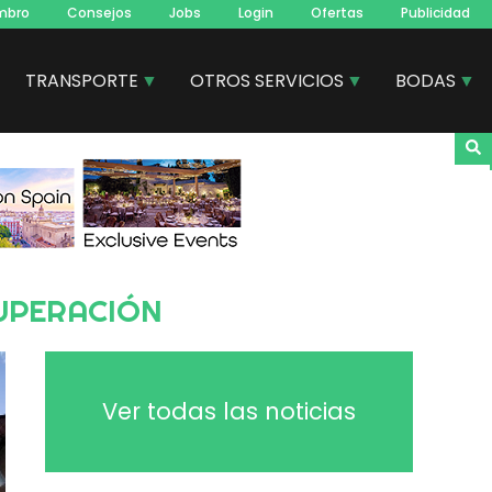
mbro
Consejos
Jobs
Login
Ofertas
Publicidad
TRANSPORTE
OTROS SERVICIOS
BODAS
CUPERACIÓN
Ver todas las noticias