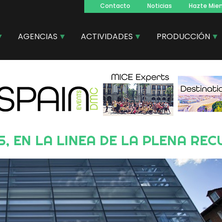
Contacto
Noticias
Hazte Mie
Navegacion
principal
AGENCIAS
ACTIVIDADES
PRODUCCIÓN
, EN LA LINEA DE LA PLENA RE