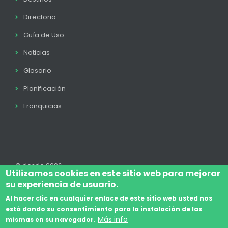
Directorio
Guía de Uso
Noticias
Glosario
Planificación
Franquicias
© desde 2006
Utilizamos cookies en este sitio web para mejorar
su experiencia de usuario.
Al hacer clic en cualquier enlace de este sitio web usted nos
está dando su consentimiento para la instalación de las
Accede
Aviso Legal
Legal
Política de Cookies
Más info
mismas en su navegador.