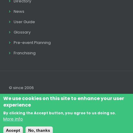
Directory
News
User Guide
Glossary
Pre-event Planning
Franchising
© since 2006
We use cookies on this site to enhance your user
experience
By clicking the Accept button, you agree to us doing so.
Log In
Legal disclaimer
Legal
Cookie Policy
More info
Footer
Terms & Conditions
Contact
Accept
No, thanks