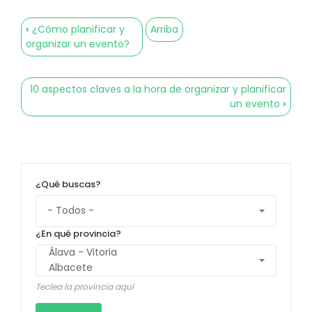
‹
¿Cómo planificar y
Arriba
Enlaces
organizar un evento?
transversales
de
10 aspectos claves a la hora de organizar y planificar
Book
un evento
›
para
Organiza
tu
¿Qué buscas?
boda
!trucos
¿En qué provincia?
e
ideas!
Teclea la provincia aquí