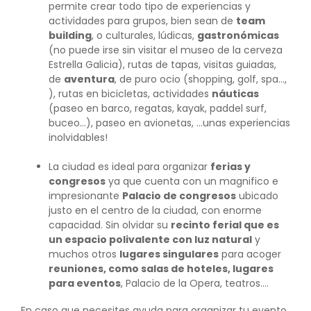
permite crear todo tipo de experiencias y
actividades para grupos, bien sean de
team
building
, o culturales, lúdicas,
gastronómicas
(no puede irse sin visitar el museo de la cerveza
Estrella Galicia), rutas de tapas, visitas guiadas,
de
aventura
, de puro ocio (shopping, golf, spa…,
), rutas en bicicletas, actividades
náuticas
(paseo en barco, regatas, kayak, paddel surf,
buceo…), paseo en avionetas, …unas experiencias
inolvidables!
La ciudad es ideal para organizar
ferias y
congresos
ya que cuenta con un magnifico e
impresionante
Palacio de congresos
ubicado
justo en el centro de la ciudad, con enorme
capacidad. Sin olvidar su
recinto ferial que es
un espacio polivalente con luz natural
y
muchos otros
lugares singulares
para acoger
reuniones, como salas de hoteles, lugares
para eventos
, Palacio de la Opera, teatros….
En caso que necesites ayuda para organizar tu evento