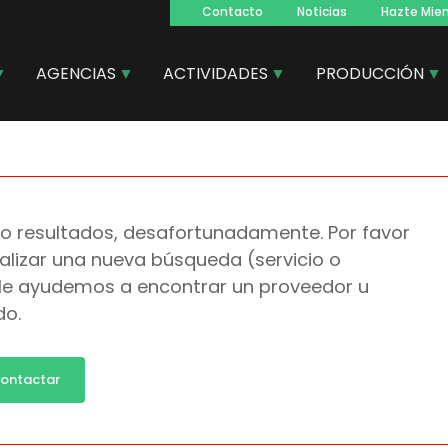
Contacto
Noticias
Hazte Mie
Navegacion
principal
AGENCIAS
ACTIVIDADES
PRODUCCIÓN
o resultados, desafortunadamente. Por favor
alizar una nueva búsqueda (servicio o
 le ayudemos a encontrar un proveedor u
do.
ontactar