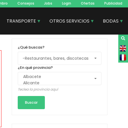
mbro
Consejos
Jobs
Login
Ofertas
Publicidad
TRANSPORTE
OTROS SERVICIOS
BODAS
¿Qué buscas?
¿En qué provincia?
Teclea la provincia aquí