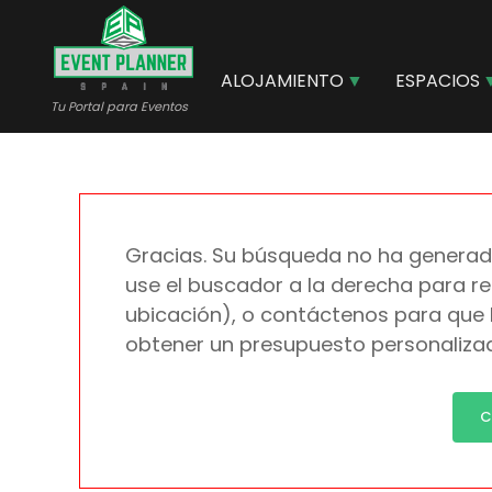
Pasar
al
contenido
ALOJAMIENTO
ESPACIOS
principal
Tu Portal para Eventos
Gracias. Su búsqueda no ha generad
use el buscador a la derecha para re
ubicación), o contáctenos para que
obtener un presupuesto personaliza
C