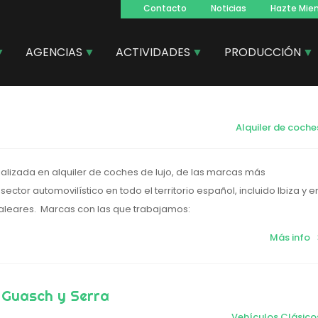
Contacto
Noticias
Hazte Mie
Navegacion
principal
AGENCIAS
ACTIVIDADES
PRODUCCIÓN
Alquiler de coche
lizada en alquiler de coches de lujo, de las marcas más
ector automovilístico en todo el territorio español, incluido Ibiza y e
 Baleares. Marcas con las que trabajamos:
Más info
 Guasch y Serra
Vehículos Clásico