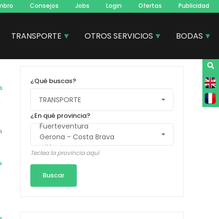
mbro
Consejos
Jobs
Login
Ofertas
Publicidad
TRANSPORTE
OTROS SERVICIOS
BODAS
¿Qué buscas?
s
¿En qué provincia?
n
Teclea la provincia aquí
s