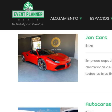
Pasar
al
contenido
ALOJAMIENTO
ESPACIOS
principal
Tu Portal para Eventos
Jan Cars
Ibiza
Empresa especia
destacadas del s
todas las Islas
Autocares