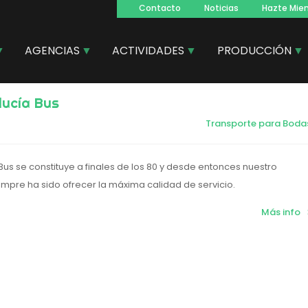
Contacto
Noticias
Hazte Mie
Navegacion
principal
AGENCIAS
ACTIVIDADES
PRODUCCIÓN
lucía Bus
Transporte para Boda
us se constituye a finales de los 80 y desde entonces nuestro
pre ha sido ofrecer la máxima calidad de servicio.
Más info