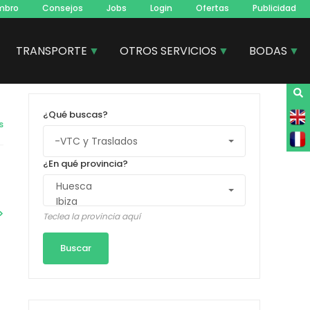
mbro
Consejos
Jobs
Login
Ofertas
Publicidad
TRANSPORTE
OTROS SERVICIOS
BODAS
¿Qué buscas?
s
¿En qué provincia?
Teclea la provincia aquí