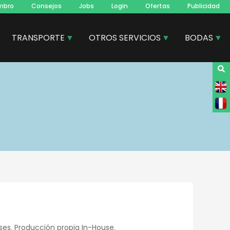
mbro
Consejos
Jobs
Login
Ofertas
Publicidad
TRANSPORTE
OTROS SERVICIOS
BODAS
es. Producción propia In-House.