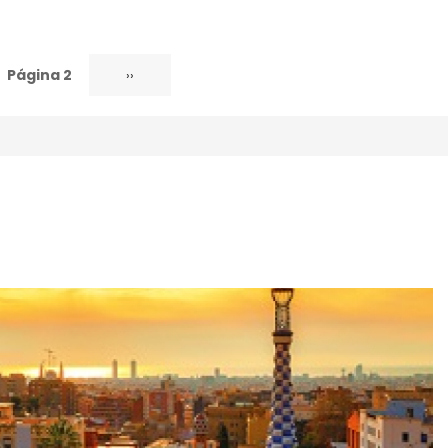
Página 2
Siguiente
››
página