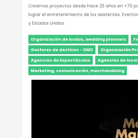
Creamos proyectos desde hace 25 años en +70 paí
lograr el entretenimiento de los asistentes. Event
y Estados Unidos.
Organización de bodas, wedding planners
F
Gestores de destinos - DMC
Organización Pr
Agencias de Espectáculos
Agencias de Ince
Marketing, comunicación, merchandising