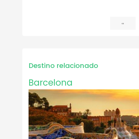
Página
‹‹
Paginación
anterior
Destino relacionado
Barcelona