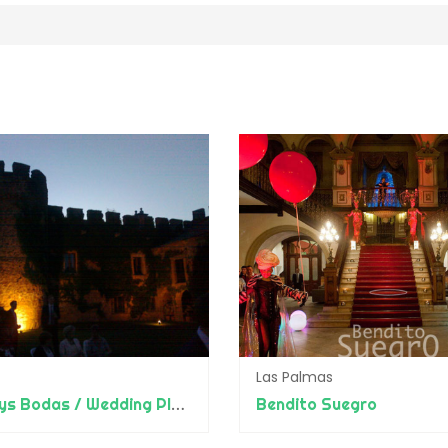
Las Palmas
Crombys Bodas / Wedding Planner
Bendito Suegro