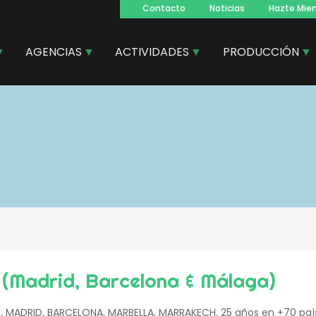
Contacto
Noticias
Hazte Mie
Navegacion
principal
AGENCIAS
ACTIVIDADES
PRODUCCIÓN
Madrid, Barcelona & Málaga)
 MADRID, BARCELONA, MARBELLA, MARRAKECH. 25 años en +70 país