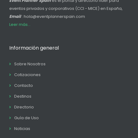
Event Planner Spain
es el portal y directorio líder para
eventos privados y corporativos (CCI - MICE) en España,
Email
: hola@eventplannerspain.com
Leer más...
Información general
Sobre Nosotros
Cotizaciones
Contacto
Destinos
Directorio
Guía de Uso
Noticias