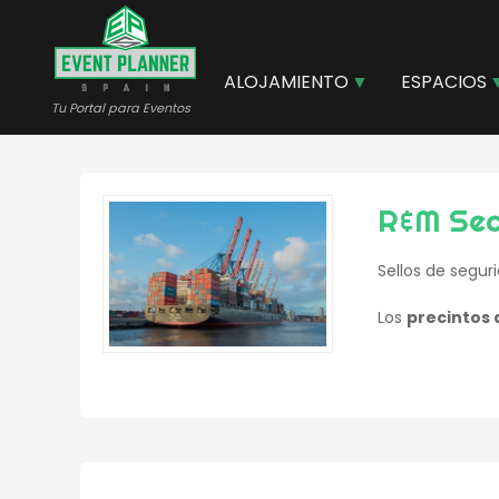
Pasar
al
contenido
ALOJAMIENTO
ESPACIOS
principal
Tu Portal para Eventos
R&M Seal
Sellos de segur
Los
precintos 