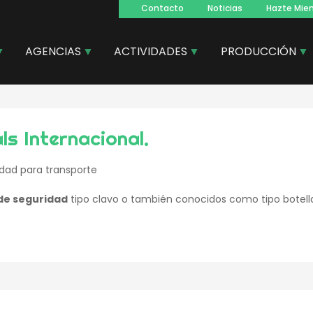
Contacto
Noticias
Hazte Mie
Navegacion
principal
AGENCIAS
ACTIVIDADES
PRODUCCIÓN
s Internacional.
idad para transporte
de seguridad
tipo clavo o también conocidos como tipo botell