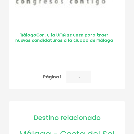
MálagaCon: y la UMA se unen para traer
nuevas candidaturas a la ciudad de Málaga
Página 1
Siguiente
››
Paginación
página
Destino relacionado