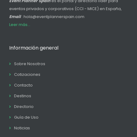
Event Planner Spain
es el portal y directorio líder para
eventos privados y corporativos (CCI - MICE) en España,
Email
: hola@eventplannerspain.com
Leer más...
Información general
Sobre Nosotros
Cotizaciones
Contacto
Destinos
Directorio
Guía de Uso
Noticias