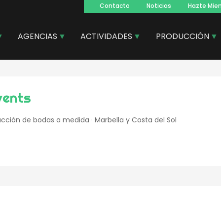
Contacto
Noticias
Hazte Mie
Navegacion
principal
AGENCIAS
ACTIVIDADES
PRODUCCIÓN
vents
ucción de bodas a medida · Marbella y Costa del Sol