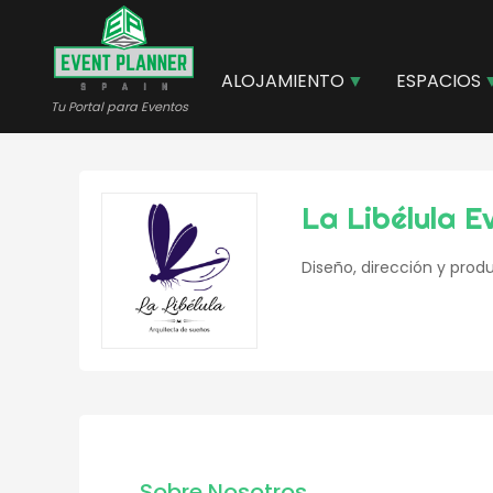
Pasar
al
contenido
ALOJAMIENTO
ESPACIOS
principal
Tu Portal para Eventos
La Libélula E
Diseño, dirección y prod
Sobre Nosotros