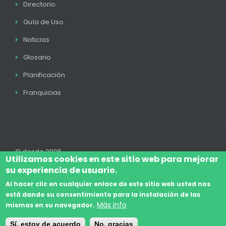
Directorio
Guía de Uso
Noticias
Glosario
Planificación
Franquicias
© desde 2006
Utilizamos cookies en este sitio web para mejorar
su experiencia de usuario.
Al hacer clic en cualquier enlace de este sitio web usted nos
está dando su consentimiento para la instalación de las
Accede
Aviso Legal
Legal
Política de Cookies
Más info
mismas en su navegador.
Footer
Términos y condiciones
Contacto
Sí, estoy de acuerdo
No, gracias