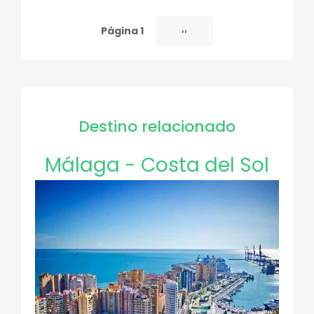
Página 1
Siguiente
››
Paginación
página
Destino relacionado
Málaga - Costa del Sol