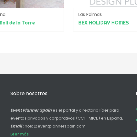
ona
Las Palmas
Moli de la Torre
BEX HOLIDAY HOMES
Sobre nosotros
Event Planner Spain
es el portal y directorio líder para
eventos privados y corporativos (CCI - MICE) en España,
Email
: hola@eventplannerspain.com
Leer más...