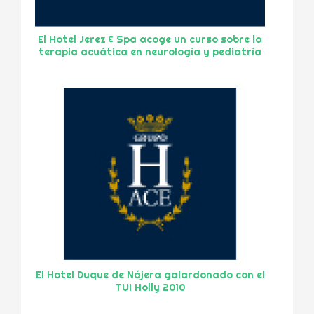
El Hotel Jerez & Spa acoge un curso sobre la
terapia acuática en neurología y pediatría
El Hotel Duque de Nájera galardonado con el
TUI Holly 2010