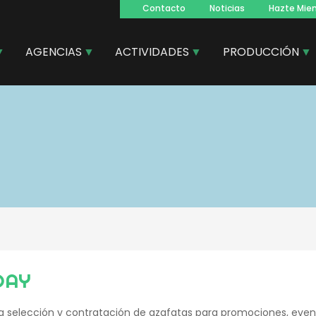
Contacto
Noticias
Hazte Mie
Navegacion
principal
AGENCIAS
ACTIVIDADES
PRODUCCIÓN
DAY
la selección y contratación de azafatas para promociones, ev