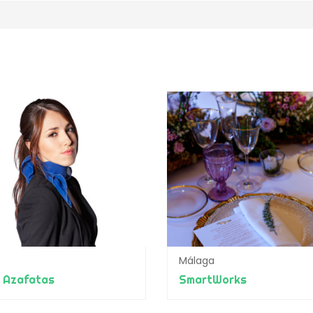
Málaga
h Azafatas
SmartWorks