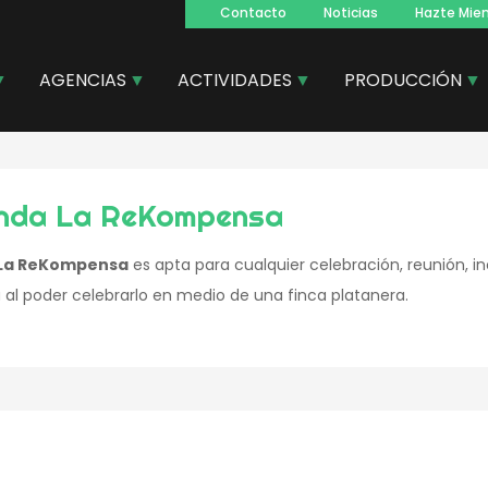
Contacto
Noticias
Hazte Mie
Navegacion
principal
AGENCIAS
ACTIVIDADES
PRODUCCIÓN
nda La ReKompensa
 La ReKompensa
es apta para cualquier celebración, reunión, i
 al poder celebrarlo en medio de una finca platanera.