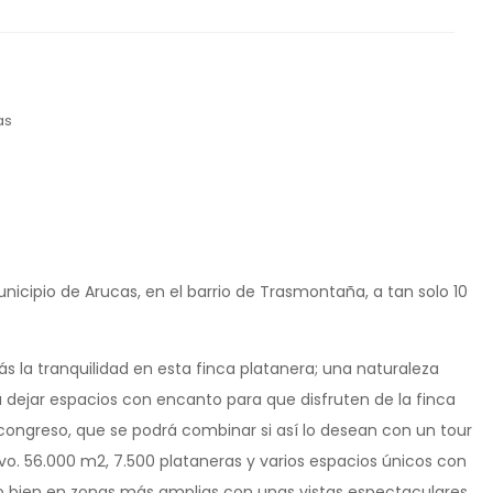
as
icipio de Arucas, en el barrio de Trasmontaña, a tan solo 10
ás la tranquilidad en esta finca platanera; una naturaleza
ejar espacios con encanto para que disfruten de la finca
 congreso, que se podrá combinar si así lo desean con un tour
vo. 56.000 m2, 7.500 plataneras y varios espacios únicos con
 o bien en zonas más amplias con unas vistas espectaculares