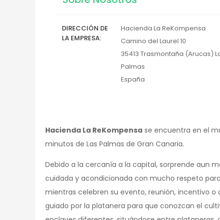
DIRECCIÓN DE
Hacienda La ReKompensa
LA EMPRESA
Camino del Laurel 10
35413
Trasmontaña (Arucas)
L
Palmas
España
Hacienda La ReKompensa
se encuentra en el mun
minutos de Las Palmas de Gran Canaria.
Debido a la cercanía a la capital, sorprende aun m
cuidada y acondicionada con mucho respeto para d
mientras celebren su evento, reunión, incentivo o
guiado por la platanera para que conozcan el culti
enclaves diferentes, situándose entre plataneras,