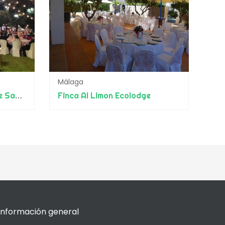
Málaga
Pou Catering, Alquería de Santa Eufemia y Hacienda El Cortijuelo
Finca Al Limon Ecolodge
Información general