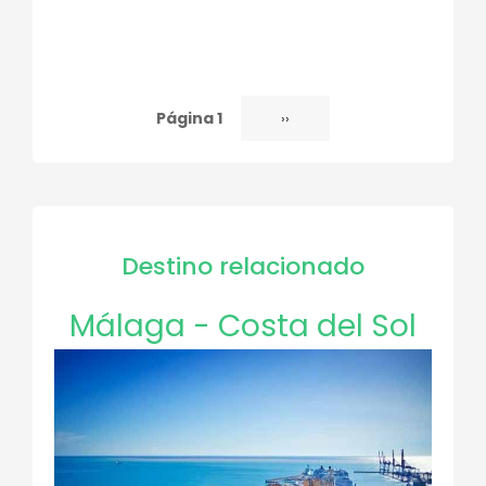
Página 1
Siguiente
››
Paginación
página
Destino relacionado
Málaga - Costa del Sol