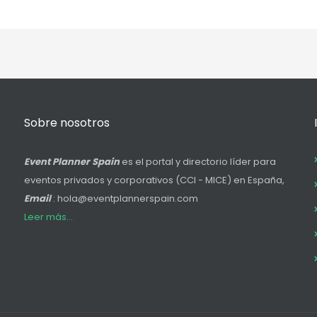
Sobre nosotros
Event Planner Spain
es el portal y directorio líder para
eventos privados y corporativos (CCI - MICE) en España,
Email
: hola@eventplannerspain.com
Leer más...