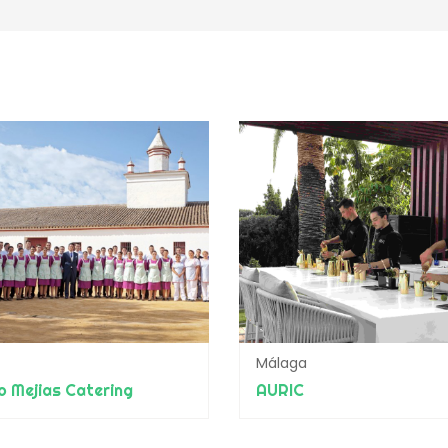
Málaga
o Mejias Catering
AURIC