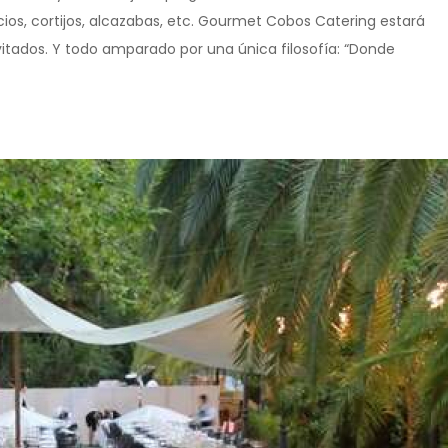
lacios, cortijos, alcazabas, etc. Gourmet Cobos Catering estará
tados. Y todo amparado por una única filosofía: “Donde