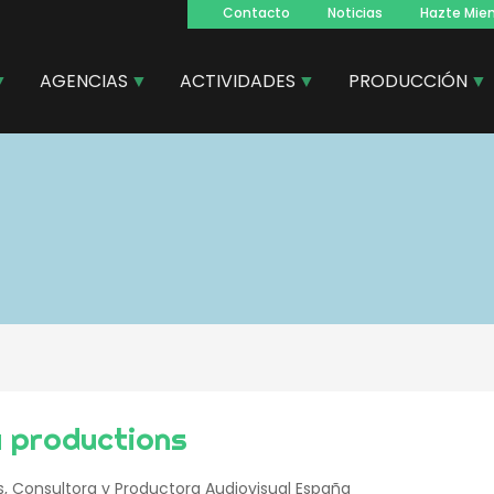
Contacto
Noticias
Hazte Mie
Navegacion
principal
AGENCIAS
ACTIVIDADES
PRODUCCIÓN
 productions
, Consultora y Productora Audiovisual España