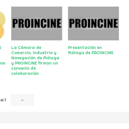
&
La Cámara de
Presentación en
Comercio, Industria y
Málaga de PROINCINE
Navegación de Málaga
vas
y PROINCINE firman un
convenio de
colaboración
a 1
Siguiente
››
página