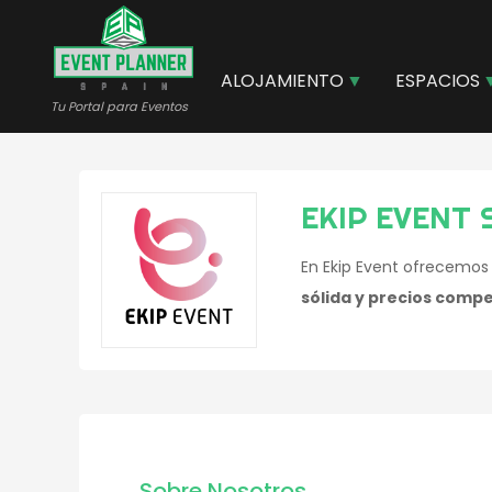
Pasar
al
contenido
ALOJAMIENTO
ESPACIOS
principal
Tu Portal para Eventos
EKIP EVENT 
En Ekip Event ofrecemo
sólida y precios compe
Sobre Nosotros