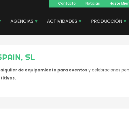
Contacto
Noticias
Hazte Mie
Navegacion
principal
AGENCIAS
ACTIVIDADES
PRODUCCIÓN
SPAIN, SL
s
alquiler de equipamiento para eventos
y celebraciones pe
titivos.