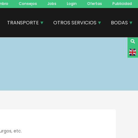
mbro
Consejos
Jobs
Login
Ofertas
Publicidad
TRANSPORTE
OTROS SERVICIOS
BODAS
urgos, etc.