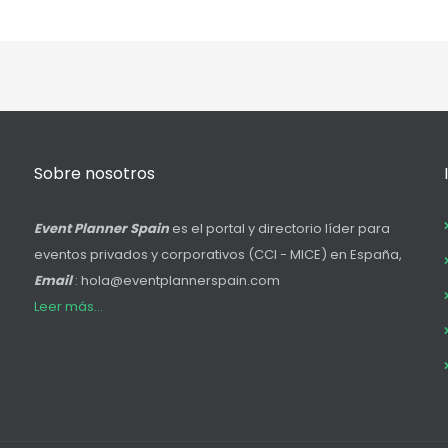
Sobre nosotros
Event Planner Spain
es el portal y directorio líder para
eventos privados y corporativos (CCI - MICE) en España,
Email
: hola@eventplannerspain.com
Leer más...