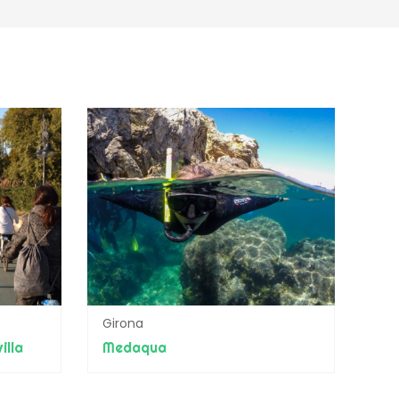
Girona
illa
Medaqua