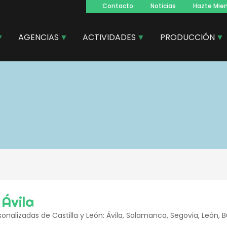
Contacto
Noticias
Hazte Mie
Navegacion
principal
AGENCIAS
ACTIVIDADES
PRODUCCIÓN
Ávila
sonalizadas de Castilla y León: Ávila, Salamanca, Segovia, León, B