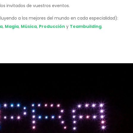
os invitados de vuestros eventos.
ncluyendo a los mejores del mundo en cada especialidad):
ía
,
Magia
,
Música
,
Producción
y
Teambuilding
.