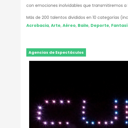
con emociones inolvidables que transmitiremos a l
Más de 200 talentos divididos en 10 categorías (i
Acrobacia
,
Arte
,
Aéreo
,
Baile
,
Deporte
,
Fantas
Agencias de Espectáculos