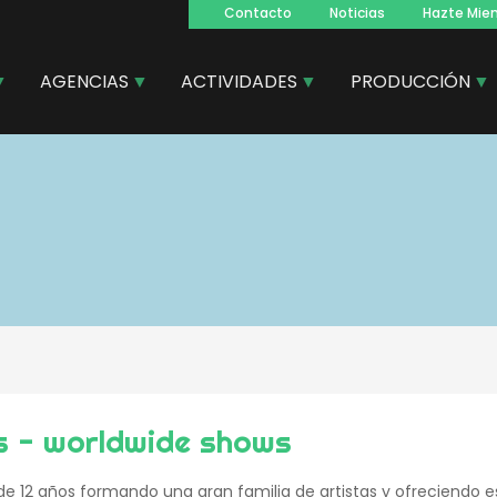
Contacto
Noticias
Hazte Mie
Navegacion
principal
AGENCIAS
ACTIVIDADES
PRODUCCIÓN
s - worldwide shows
e 12 años formando una gran familia de artistas y ofreciendo 