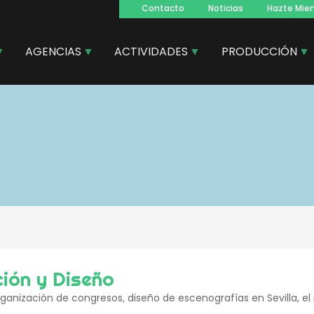
Contacto
Noticias
Hazte Mie
Navegacion
principal
AGENCIAS
ACTIVIDADES
PRODUCCIÓN
ión y Diseño
rganización de congresos, diseño de escenografías en Sevilla, e