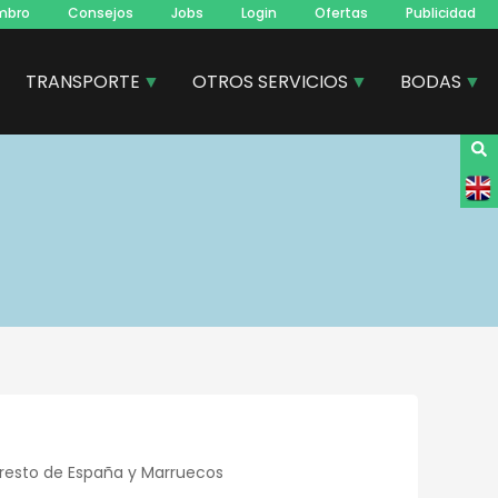
mbro
Consejos
Jobs
Login
Ofertas
Publicidad
TRANSPORTE
OTROS SERVICIOS
BODAS
l resto de España y Marruecos