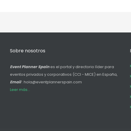
Sobre nosotros
Event Planner Spain
es el portal y directorio líder para
eventos privados y corporativos (CCI - MICE) en España,
Email
: hola@eventplannerspain.com
Leer más...