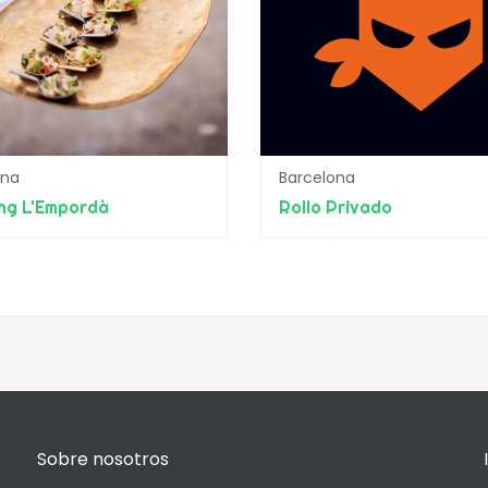
ona
Barcelona
ng L'Empordà
Rollo Privado
Sobre nosotros