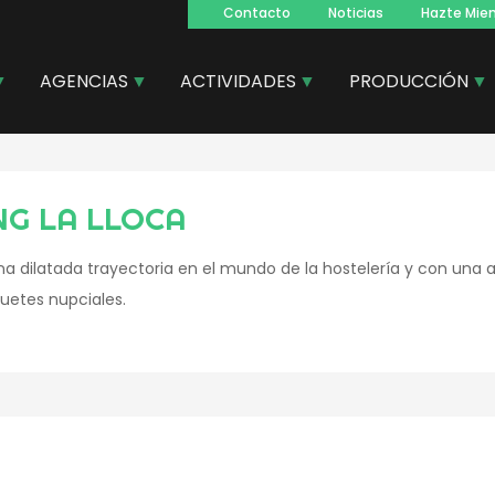
Contacto
Noticias
Hazte Mie
Navegacion
principal
AGENCIAS
ACTIVIDADES
PRODUCCIÓN
NG LA LLOCA
 dilatada trayectoria en el mundo de la hostelería y con una 
uetes nupciales.