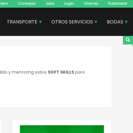
mbro
Consejos
Jobs
Login
Ofertas
Publicidad
TRANSPORTE
OTROS SERVICIOS
BODAS
edida y mentoring sobre
SOFT SKILLS
para