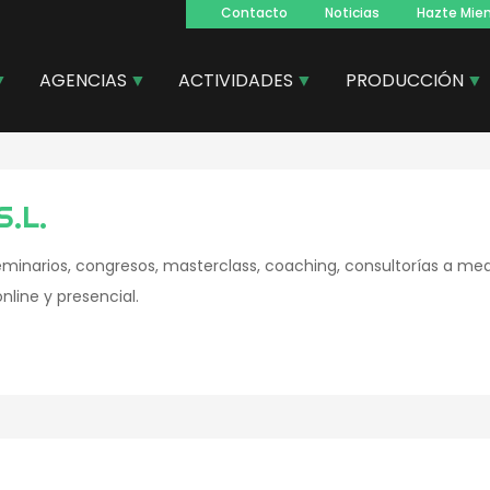
Contacto
Noticias
Hazte Mie
Navegacion
principal
AGENCIAS
ACTIVIDADES
PRODUCCIÓN
S.L.
minarios, congresos, masterclass, coaching, consultorías a m
line y presencial.