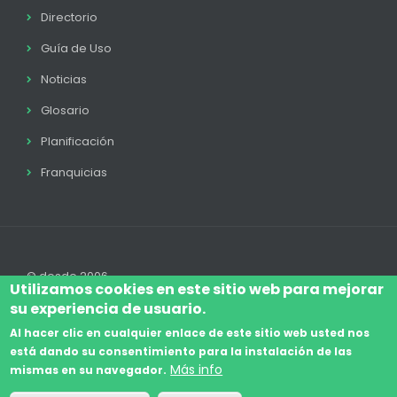
Directorio
Guía de Uso
Noticias
Glosario
Planificación
Franquicias
© desde 2006
Utilizamos cookies en este sitio web para mejorar
su experiencia de usuario.
Al hacer clic en cualquier enlace de este sitio web usted nos
está dando su consentimiento para la instalación de las
Accede
Aviso Legal
Legal
Política de Cookies
Más info
mismas en su navegador.
Footer
Términos y condiciones
Contacto